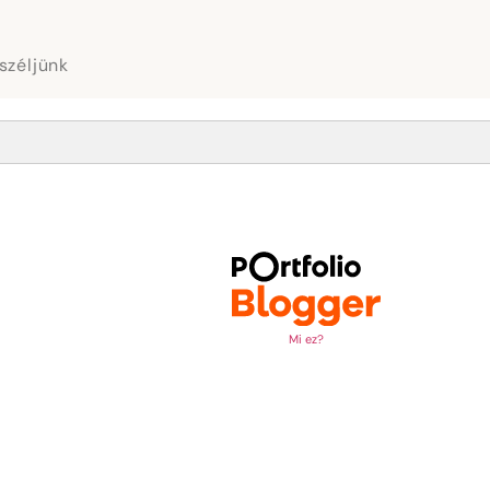
széljünk
Mi ez?