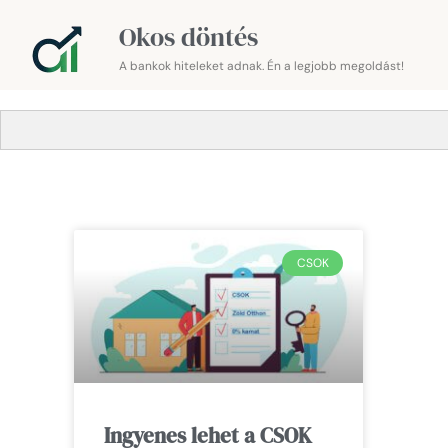
Okos döntés
A bankok hiteleket adnak. Én a legjobb megoldást!
CSOK
Ingyenes lehet a CSOK